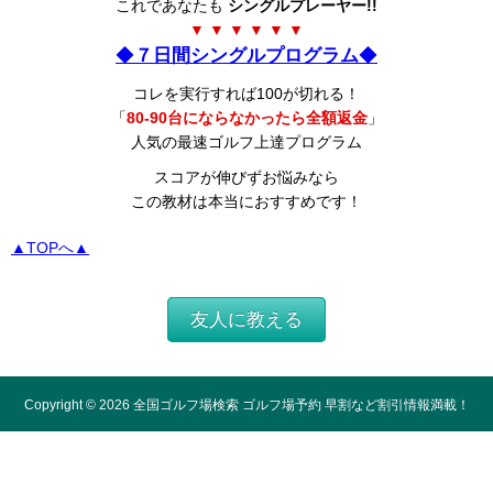
これであなたも
シングルプレーヤー!!
▼ ▼ ▼ ▼ ▼ ▼
◆
７日間シングルプログラム
◆
コレを実行すれば100が切れる！
「
80-90台にならなかったら全額返金
」
人気の最速ゴルフ上達プログラム
スコアが伸びずお悩みなら
この教材は本当におすすめです！
▲TOPへ▲
友人に教える
Copyright ©
2026
全国ゴルフ場検索 ゴルフ場予約 早割など割引情報満載！
All Rights Reserved.