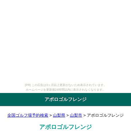
[PR] この広告は3ヶ月以上更新がないため表示されています。
ホームページを更新後24時間以内に表示されなくなります。
アポロゴルフレンジ
全国ゴルフ場予約検索
>
山梨県
>
山梨市
> アポロゴルフレンジ
アポロゴルフレンジ