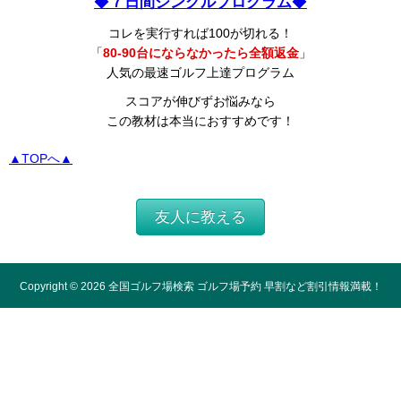
◆
７日間シングルプログラム
◆
コレを実行すれば100が切れる！
「
80-90台にならなかったら全額返金
」
人気の最速ゴルフ上達プログラム
スコアが伸びずお悩みなら
この教材は本当におすすめです！
▲TOPへ▲
友人に教える
Copyright ©
2026
全国ゴルフ場検索 ゴルフ場予約 早割など割引情報満載！
All Rights Reserved.