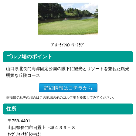
ﾌﾞﾙｰﾗｲﾝｶﾝﾄﾘｰｸﾗﾌﾞ
ゴルフ場のポイント
山口県北長門海岸固定公園の眼下に観光とリゾートを兼ねた風光
明媚な丘陵コース
詳細情報はコチラから
※掲載切れ等の場合はこの地域の他のゴルフ場も検索してみてください。
住所
〒759-4401
山口県長門市日置上上城４３９－８
ﾔﾏｸﾞﾁｹﾝﾅｶﾞﾄｼﾍｷｶﾐ