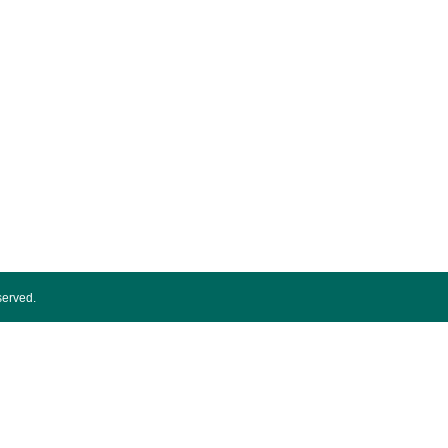
served.