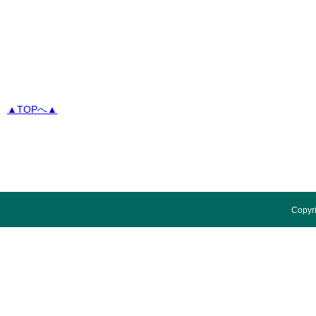
▲TOPへ▲
Copyr