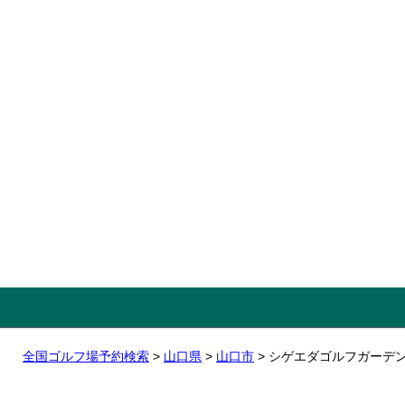
全国ゴルフ場予約検索
>
山口県
>
山口市
> シゲエダゴルフガーデ