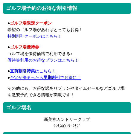
ゴルフ場予約のお得な割引情報
●
ゴルフ場限定クーポン
希望のゴルフ場があればとってもお得！
特別割引クーポンはこちら！
●
ゴルフ場優待券
ゴルフ場を優待価格で利用できる♪
優待券利用のお得なプランはこちら！
●
直前割引特集
はこちら！
●
予定が決まったら
早期割引
でお得に！
その他にも、お得な訳ありプランやタイムセールなどゴルフ場
を激安予約できる情報が満載です！
ゴルフ場名
新美祢カントリークラブ
ｼﾝﾐﾈｶﾝﾄﾘｰｸﾗﾌﾞ