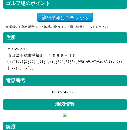
ゴルフ場のポイント
詳細情報はコチラから
※掲載切れ等の場合はこの地域の他のゴルフ場も検索してみてください。
住所
〒759-2301
山口県美祢市於福町上１６９８－１０
ﾔﾏｸﾞﾁｹﾝﾐﾈｼｵﾌｸﾁｮｳｶﾐ(ｴｷﾏｴ､ｵｶﾀﾞ､ｶﾐﾀｼﾛ､ｸﾘｶﾞﾊﾗ､ｼﾓﾀｼﾛ､ｼﾝﾘｭｳ､ﾀｲﾒ
ｲ､ﾀﾃｲｼ､ﾆｼﾃﾞﾗ､
電話番号
0837-56-0231
地図情報
緯度