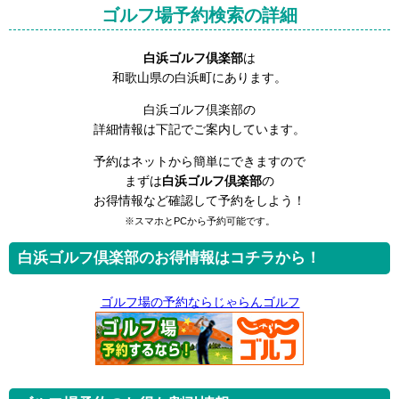
ゴルフ場予約検索の詳細
白浜ゴルフ倶楽部
は
和歌山県の白浜町にあります。
白浜ゴルフ倶楽部の
詳細情報は下記でご案内しています。
予約はネットから簡単にできますので
まずは
白浜ゴルフ倶楽部
の
お得情報など確認して予約をしよう！
※スマホとPCから予約可能です。
白浜ゴルフ倶楽部のお得情報はコチラから！
ゴルフ場の予約ならじゃらんゴルフ