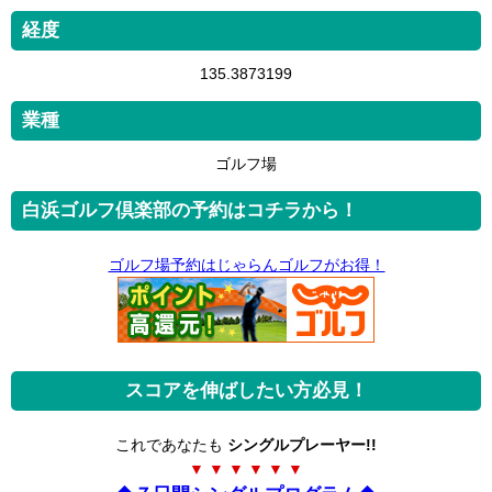
経度
135.3873199
業種
ゴルフ場
白浜ゴルフ倶楽部の予約はコチラから！
ゴルフ場予約はじゃらんゴルフがお得！
スコアを伸ばしたい方必見！
これであなたも
シングルプレーヤー!!
▼ ▼ ▼ ▼ ▼ ▼