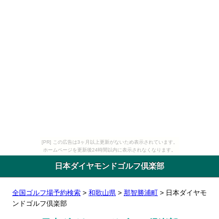
[PR] この広告は3ヶ月以上更新がないため表示されています。
ホームページを更新後24時間以内に表示されなくなります。
日本ダイヤモンドゴルフ倶楽部
全国ゴルフ場予約検索
>
和歌山県
>
那智勝浦町
> 日本ダイヤモ
ンドゴルフ倶楽部