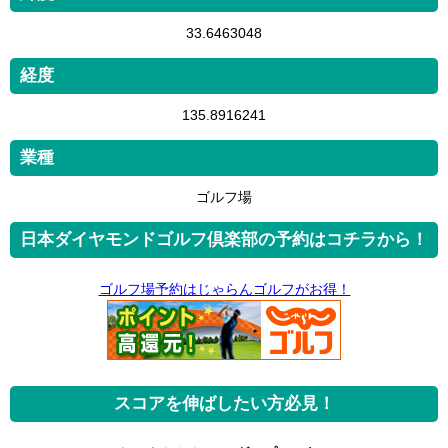
33.6463048
経度
135.8916241
業種
ゴルフ場
日本ダイヤモンドゴルフ倶楽部の予約はコチラから！
ゴルフ場予約はじゃらんゴルフがお得！
スコアを伸ばしたい方必見！