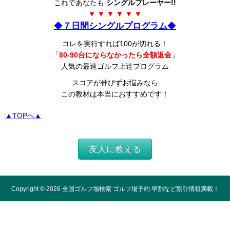
これであなたも
シングルプレーヤー!!
▼ ▼ ▼ ▼ ▼ ▼
◆
７日間シングルプログラム
◆
コレを実行すれば100が切れる！
「
80-90台にならなかったら全額返金
」
人気の最速ゴルフ上達プログラム
スコアが伸びずお悩みなら
この教材は本当におすすめです！
▲TOPへ▲
友人に教える
Copyright ©
2026
全国ゴルフ場検索 ゴルフ場予約 早割など割引情報満載！
All Rights Reserved.