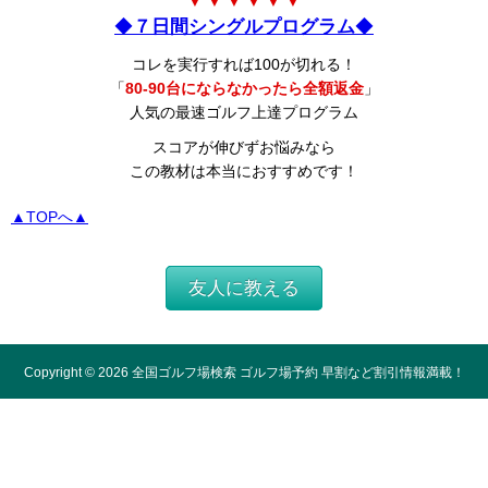
▼ ▼ ▼ ▼ ▼ ▼
◆
７日間シングルプログラム
◆
コレを実行すれば100が切れる！
「
80-90台にならなかったら全額返金
」
人気の最速ゴルフ上達プログラム
スコアが伸びずお悩みなら
この教材は本当におすすめです！
▲TOPへ▲
友人に教える
Copyright ©
2026
全国ゴルフ場検索 ゴルフ場予約 早割など割引情報満載！
All Rights Reserved.