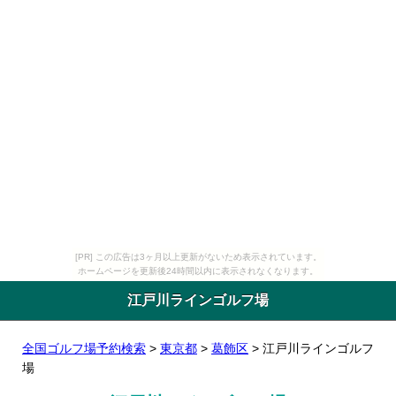
[PR] この広告は3ヶ月以上更新がないため表示されています。
ホームページを更新後24時間以内に表示されなくなります。
江戸川ラインゴルフ場
全国ゴルフ場予約検索
>
東京都
>
葛飾区
> 江戸川ラインゴルフ
場