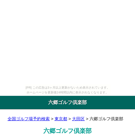
[PR] この広告は3ヶ月以上更新がないため表示されています。
ホームページを更新後24時間以内に表示されなくなります。
六郷ゴルフ倶楽部
全国ゴルフ場予約検索
>
東京都
>
大田区
> 六郷ゴルフ倶楽部
六郷ゴルフ倶楽部