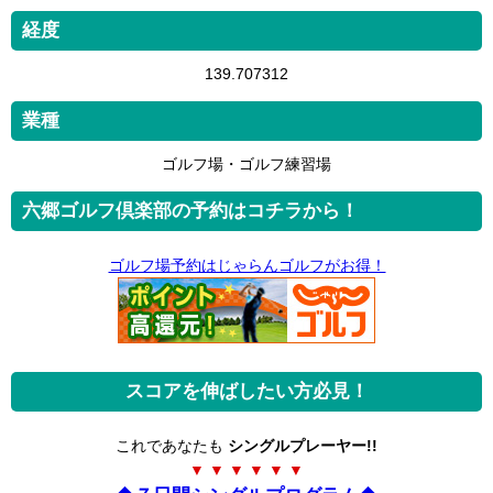
経度
139.707312
業種
ゴルフ場・ゴルフ練習場
六郷ゴルフ倶楽部の予約はコチラから！
ゴルフ場予約はじゃらんゴルフがお得！
スコアを伸ばしたい方必見！
これであなたも
シングルプレーヤー!!
▼ ▼ ▼ ▼ ▼ ▼