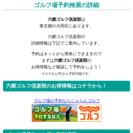
ゴルフ場予約検索の詳細
六郷ゴルフ倶楽部
は
東京都の大田区にあります。
六郷ゴルフ倶楽部の
詳細情報は下記でご案内しています。
予約はネットから簡単にできますので
まずは
六郷ゴルフ倶楽部
の
お得情報など確認して予約をしよう！
※スマホとPCから予約可能です。
六郷ゴルフ倶楽部のお得情報はコチラから！
ゴルフ場の予約ならじゃらんゴルフ