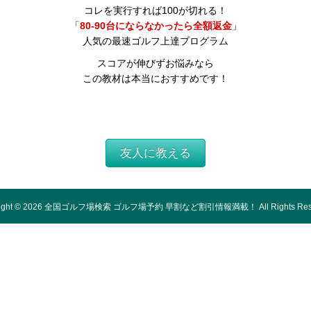
コレを実行すれば100が切れる！
「
80-90台にならなかったら全額返金
」
人気の最速ゴルフ上達プログラム
スコアが伸びずお悩みなら
この教材は本当におすすめです！
友人に教える
ight ©
2026
全国ゴルフ場検索 ゴルフ場予約 早割など割引情報満載！
All Rights Re