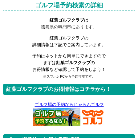
ゴルフ場予約検索の詳細
紅葉ゴルフクラブ
は
徳島県の鳴門市にあります。
紅葉ゴルフクラブの
詳細情報は下記でご案内しています。
予約はネットから簡単にできますので
まずは
紅葉ゴルフクラブ
の
お得情報など確認して予約をしよう！
※スマホとPCから予約可能です。
紅葉ゴルフクラブのお得情報はコチラから！
ゴルフ場の予約ならじゃらんゴルフ