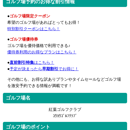
ゴルフ場予約のお得な割引情報
●
ゴルフ場限定クーポン
希望のゴルフ場があればとってもお得！
特別割引クーポンはこちら！
●
ゴルフ場優待券
ゴルフ場を優待価格で利用できる♪
優待券利用のお得なプランはこちら！
●
直前割引特集
はこちら！
●
予定が決まったら
早期割引
でお得に！
その他にも、お得な訳ありプランやタイムセールなどゴルフ場
を激安予約できる情報が満載です！
ゴルフ場名
紅葉ゴルフクラブ
ｺｳﾖｳｺﾞﾙﾌｸﾗﾌﾞ
ゴルフ場のポイント