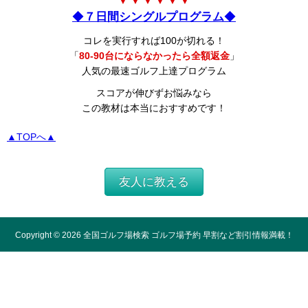
▼ ▼ ▼ ▼ ▼ ▼
◆
７日間シングルプログラム
◆
コレを実行すれば100が切れる！
「
80-90台にならなかったら全額返金
」
人気の最速ゴルフ上達プログラム
スコアが伸びずお悩みなら
この教材は本当におすすめです！
▲TOPへ▲
友人に教える
Copyright ©
2026
全国ゴルフ場検索 ゴルフ場予約 早割など割引情報満載！
All Rights Reserved.