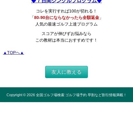
◆
７日間シングルプログラム
◆
コレを実行すれば100が切れる！
「
80-90台にならなかったら全額返金
」
人気の最速ゴルフ上達プログラム
スコアが伸びずお悩みなら
この教材は本当におすすめです！
▲TOPへ▲
友人に教える
Copyright ©
2026
全国ゴルフ場検索 ゴルフ場予約 早割など割引情報満載！
All Rights Reserved.