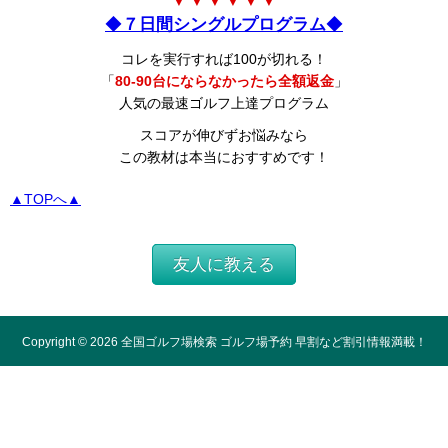
▼ ▼ ▼ ▼ ▼ ▼
◆
７日間シングルプログラム
◆
コレを実行すれば100が切れる！
「
80-90台にならなかったら全額返金
」
人気の最速ゴルフ上達プログラム
スコアが伸びずお悩みなら
この教材は本当におすすめです！
▲TOPへ▲
友人に教える
Copyright ©
2026
全国ゴルフ場検索 ゴルフ場予約 早割など割引情報満載！
All Rights Reserved.