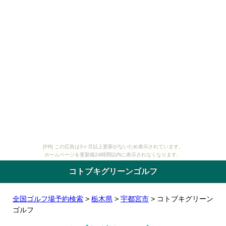
[PR] この広告は3ヶ月以上更新がないため表示されています。
ホームページを更新後24時間以内に表示されなくなります。
コトブキグリーンゴルフ
全国ゴルフ場予約検索
>
栃木県
>
宇都宮市
> コトブキグリーン
ゴルフ