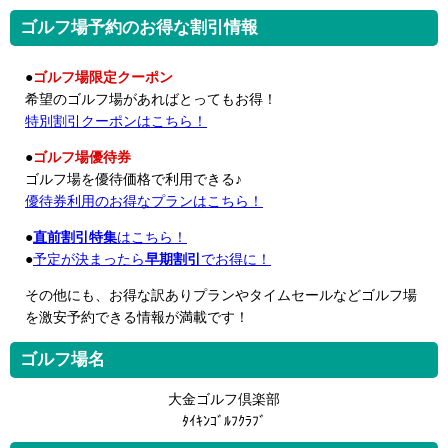
ゴルフ場予約のお得な割引情報
●
ゴルフ場限定クーポン
希望のゴルフ場があればとってもお得！
特別割引クーポンはこちら！
●
ゴルフ場優待券
ゴルフ場を優待価格で利用できる♪
優待券利用のお得なプランはこちら！
●
直前割引特集
はこちら！
●
予定が決まったら
早期割引
でお得に！
その他にも、お得な訳ありプランやタイムセールなどゴルフ場
を激安予約できる情報が満載です！
ゴルフ場名
大金ゴルフ倶楽部
ﾀｲｷﾝｺﾞﾙﾌｸﾗﾌﾞ