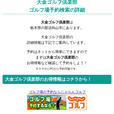
大金ゴルフ倶楽部
ゴルフ場予約検索の詳細
大金ゴルフ倶楽部
は
栃木県の那須烏山市にあります。
大金ゴルフ倶楽部の
詳細情報は下記でご案内しています。
予約はネットから簡単にできますので
まずは
大金ゴルフ倶楽部
の
お得情報など確認して予約をしよう！
※スマホとPCから予約可能です。
大金ゴルフ倶楽部のお得情報はコチラから！
ゴルフ場の予約ならじゃらんゴルフ