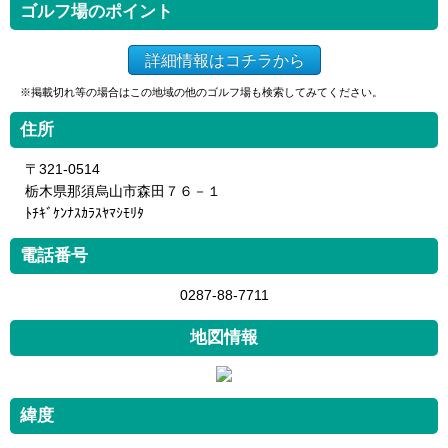
ゴルフ場のポイント
詳細情報はコチラから
※掲載切れ等の場合はこの地域の他のゴルフ場も検索してみてください。
住所
〒321-0514
栃木県那須烏山市森田７６－１
ﾄﾁｷﾞｹﾝﾅｽｶﾗｽﾔﾏｼﾓﾘﾀ
電話番号
0287-88-7711
地図情報
緯度