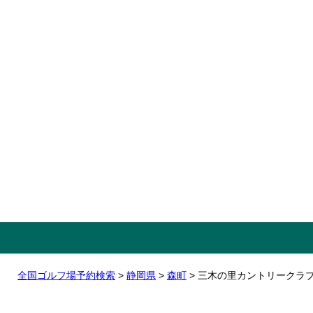
全国ゴルフ場予約検索
>
静岡県
>
森町
> 三木の里カントリークラ