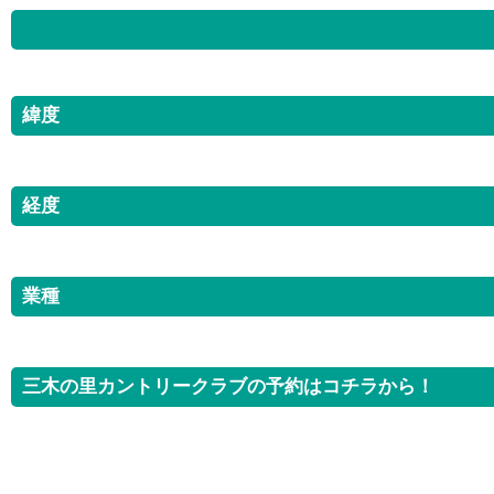
緯度
経度
業種
三木の里カントリークラブの予約はコチラから！