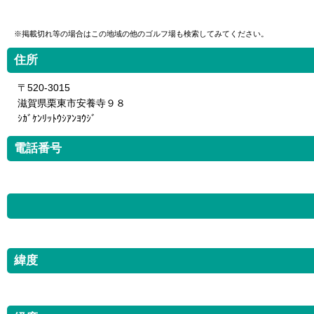
※掲載切れ等の場合はこの地域の他のゴルフ場も検索してみてください。
住所
〒520-3015
滋賀県栗東市安養寺９８
ｼｶﾞｹﾝﾘｯﾄｳｼｱﾝﾖｳｼﾞ
電話番号
緯度