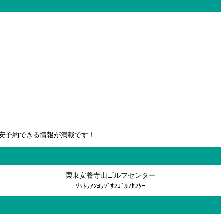
安予約できる情報が満載です！
栗東安養寺山ゴルフセンター
ﾘｯﾄｳｱﾝﾖｳｼﾞｻﾝｺﾞﾙﾌｾﾝﾀｰ