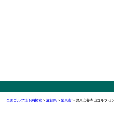
全国ゴルフ場予約検索
>
滋賀県
>
栗東市
> 栗東安養寺山ゴルフセ