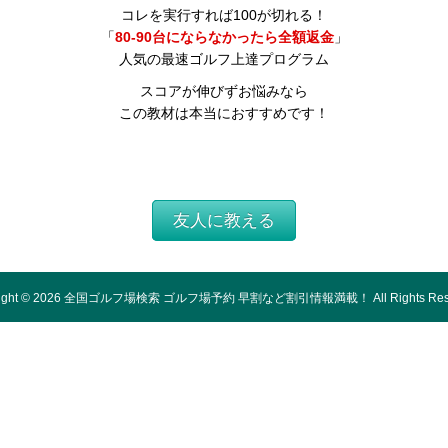
コレを実行すれば100が切れる！
「
80-90台にならなかったら全額返金
」
人気の最速ゴルフ上達プログラム
スコアが伸びずお悩みなら
この教材は本当におすすめです！
友人に教える
ight ©
2026
全国ゴルフ場検索 ゴルフ場予約 早割など割引情報満載！
All Rights Re