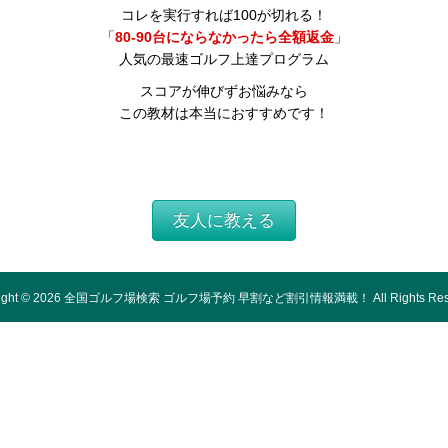
コレを実行すれば100が切れる！
「
80-90台にならなかったら全額返金
」
人気の最速ゴルフ上達プログラム
スコアが伸びずお悩みなら
この教材は本当におすすめです！
友人に教える
ight ©
2026
全国ゴルフ場検索 ゴルフ場予約 早割など割引情報満載！
All Rights Re