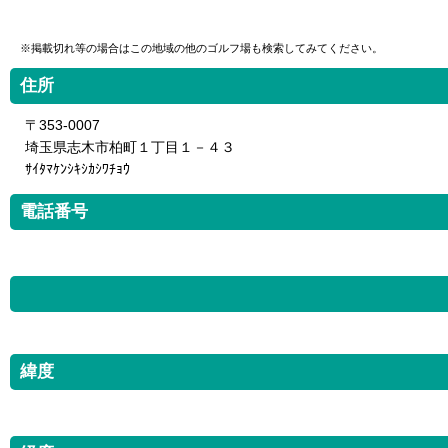
※掲載切れ等の場合はこの地域の他のゴルフ場も検索してみてください。
住所
〒353-0007
埼玉県志木市柏町１丁目１－４３
ｻｲﾀﾏｹﾝｼｷｼｶｼﾜﾁｮｳ
電話番号
緯度