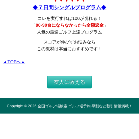
▼ ▼ ▼ ▼ ▼ ▼
◆
７日間シングルプログラム
◆
コレを実行すれば100が切れる！
「
80-90台にならなかったら全額返金
」
人気の最速ゴルフ上達プログラム
スコアが伸びずお悩みなら
この教材は本当におすすめです！
▲TOPへ▲
友人に教える
Copyright ©
2026
全国ゴルフ場検索 ゴルフ場予約 早割など割引情報満載！
All Rights Reserved.