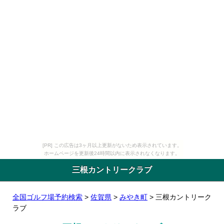
[PR] この広告は3ヶ月以上更新がないため表示されています。
ホームページを更新後24時間以内に表示されなくなります。
三根カントリークラブ
全国ゴルフ場予約検索
>
佐賀県
>
みやき町
> 三根カントリーク
ラブ