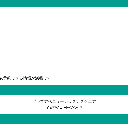
安予約できる情報が満載です！
ゴルフアベニューレッスンスクエア
ｺﾞﾙﾌｱﾍﾞﾆｭｰﾚｯｽﾝｽｸｴｱ