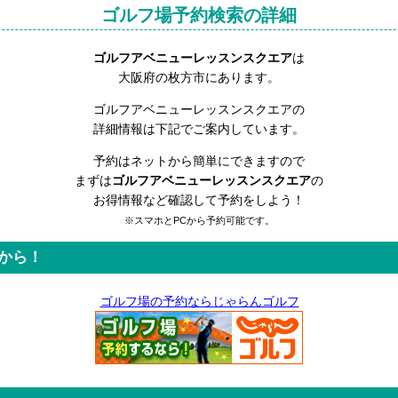
ゴルフ場予約検索の詳細
ゴルフアベニューレッスンスクエア
は
大阪府の枚方市にあります。
ゴルフアベニューレッスンスクエアの
詳細情報は下記でご案内しています。
予約はネットから簡単にできますので
まずは
ゴルフアベニューレッスンスクエア
の
お得情報など確認して予約をしよう！
※スマホとPCから予約可能です。
から！
ゴルフ場の予約ならじゃらんゴルフ