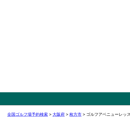
全国ゴルフ場予約検索
>
大阪府
>
枚方市
> ゴルフアベニューレッ