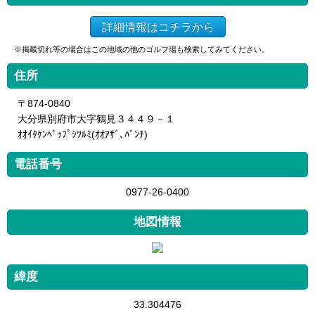
詳細情報はコチラから
※掲載切れ等の場合はこの地域の他のゴルフ場も検索してみてください。
住所
〒874-0840
大分県別府市大字鶴見３４４９－１
ｵｵｲﾀｹﾝﾍﾞｯﾌﾟｼﾂﾙﾐ(ｵｵｱｻﾞ､ﾊﾞﾝﾁ)
電話番号
0977-26-0400
地図情報
緯度
33.304476