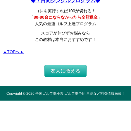
◆
７日間シングルプログラム
◆
コレを実行すれば100が切れる！
「
80-90台にならなかったら全額返金
」
人気の最速ゴルフ上達プログラム
スコアが伸びずお悩みなら
この教材は本当におすすめです！
▲TOPへ▲
友人に教える
Copyright ©
2026
全国ゴルフ場検索 ゴルフ場予約 早割など割引情報満載！
All Rights Reserved.