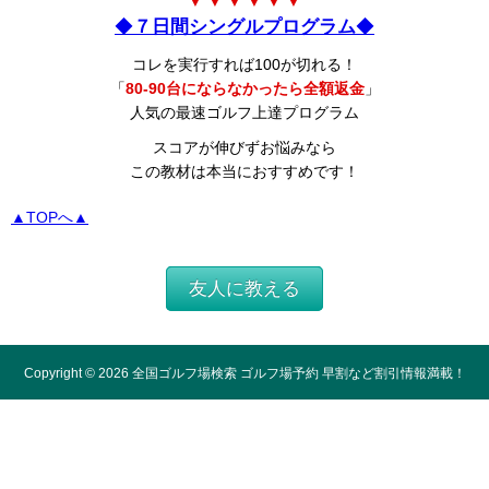
▼ ▼ ▼ ▼ ▼ ▼
◆
７日間シングルプログラム
◆
コレを実行すれば100が切れる！
「
80-90台にならなかったら全額返金
」
人気の最速ゴルフ上達プログラム
スコアが伸びずお悩みなら
この教材は本当におすすめです！
▲TOPへ▲
友人に教える
Copyright ©
2026
全国ゴルフ場検索 ゴルフ場予約 早割など割引情報満載！
All Rights Reserved.