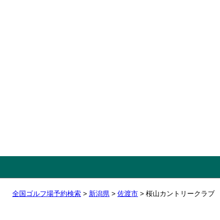
全国ゴルフ場予約検索
>
新潟県
>
佐渡市
> 桜山カントリークラブ