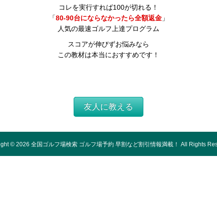
コレを実行すれば100が切れる！
「
80-90台にならなかったら全額返金
」
人気の最速ゴルフ上達プログラム
スコアが伸びずお悩みなら
この教材は本当におすすめです！
友人に教える
ight ©
2026
全国ゴルフ場検索 ゴルフ場予約 早割など割引情報満載！
All Rights Re