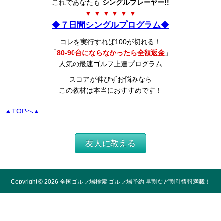
これであなたも
シングルプレーヤー!!
▼ ▼ ▼ ▼ ▼ ▼
◆
７日間シングルプログラム
◆
コレを実行すれば100が切れる！
「
80-90台にならなかったら全額返金
」
人気の最速ゴルフ上達プログラム
スコアが伸びずお悩みなら
この教材は本当におすすめです！
▲TOPへ▲
友人に教える
Copyright ©
2026
全国ゴルフ場検索 ゴルフ場予約 早割など割引情報満載！
All Rights Reserved.