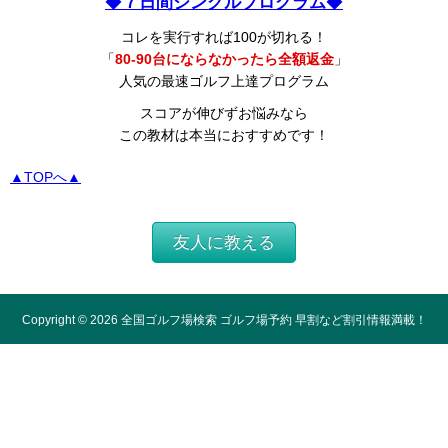
◆
７日間シングルプログラム
◆
コレを実行すれば100が切れる！
「
80-90台にならなかったら全額返金
」
人気の最速ゴルフ上達プログラム
スコアが伸びずお悩みなら
この教材は本当におすすめです！
▲TOPへ▲
友人に教える
Copyright ©
2026
全国ゴルフ場検索 ゴルフ場予約 早割など割引情報満載！
All Rights Reserved.