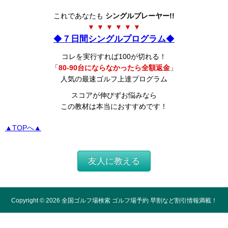
これであなたも
シングルプレーヤー!!
▼ ▼ ▼ ▼ ▼ ▼
◆
７日間シングルプログラム
◆
コレを実行すれば100が切れる！
「
80-90台にならなかったら全額返金
」
人気の最速ゴルフ上達プログラム
スコアが伸びずお悩みなら
この教材は本当におすすめです！
▲TOPへ▲
友人に教える
Copyright ©
2026
全国ゴルフ場検索 ゴルフ場予約 早割など割引情報満載！
All Rights Reserved.