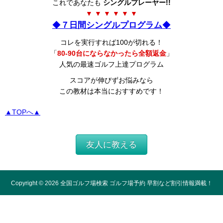
これであなたも
シングルプレーヤー!!
▼ ▼ ▼ ▼ ▼ ▼
◆
７日間シングルプログラム
◆
コレを実行すれば100が切れる！
「
80-90台にならなかったら全額返金
」
人気の最速ゴルフ上達プログラム
スコアが伸びずお悩みなら
この教材は本当におすすめです！
▲TOPへ▲
友人に教える
Copyright ©
2026
全国ゴルフ場検索 ゴルフ場予約 早割など割引情報満載！
All Rights Reserved.