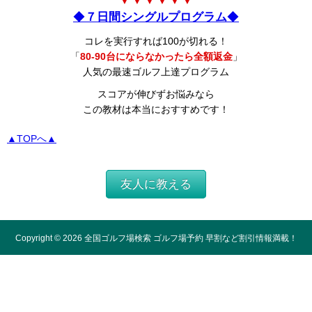
▼ ▼ ▼ ▼ ▼ ▼
◆
７日間シングルプログラム
◆
コレを実行すれば100が切れる！
「
80-90台にならなかったら全額返金
」
人気の最速ゴルフ上達プログラム
スコアが伸びずお悩みなら
この教材は本当におすすめです！
▲TOPへ▲
友人に教える
Copyright ©
2026
全国ゴルフ場検索 ゴルフ場予約 早割など割引情報満載！
All Rights Reserved.