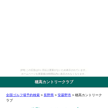
[PR] この広告は3ヶ月以上更新がないため表示されています。
ホームページを更新後24時間以内に表示されなくなります。
穂高カントリークラブ
全国ゴルフ場予約検索
>
長野県
>
安曇野市
> 穂高カントリーク
ラブ