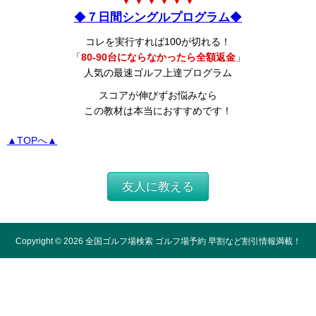
▼ ▼ ▼ ▼ ▼ ▼
◆
７日間シングルプログラム
◆
コレを実行すれば100が切れる！
「
80-90台にならなかったら全額返金
」
人気の最速ゴルフ上達プログラム
スコアが伸びずお悩みなら
この教材は本当におすすめです！
▲TOPへ▲
友人に教える
Copyright ©
2026
全国ゴルフ場検索 ゴルフ場予約 早割など割引情報満載！
All Rights Reserved.