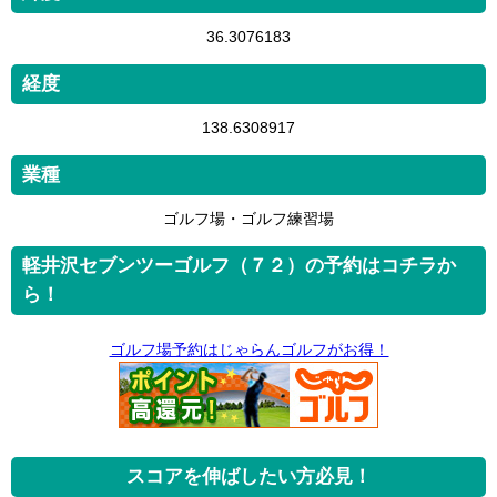
36.3076183
経度
138.6308917
業種
ゴルフ場・ゴルフ練習場
軽井沢セブンツーゴルフ（７２）の予約はコチラか
ら！
ゴルフ場予約はじゃらんゴルフがお得！
スコアを伸ばしたい方必見！