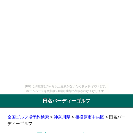
[PR] この広告は3ヶ月以上更新がないため表示されています。
ホームページを更新後24時間以内に表示されなくなります。
田名バーディーゴルフ
全国ゴルフ場予約検索
>
神奈川県
>
相模原市中央区
> 田名バー
ディーゴルフ