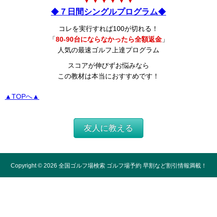
▼ ▼ ▼ ▼ ▼ ▼
◆
７日間シングルプログラム
◆
コレを実行すれば100が切れる！
「
80-90台にならなかったら全額返金
」
人気の最速ゴルフ上達プログラム
スコアが伸びずお悩みなら
この教材は本当におすすめです！
▲TOPへ▲
友人に教える
Copyright ©
2026
全国ゴルフ場検索 ゴルフ場予約 早割など割引情報満載！
All Rights Reserved.