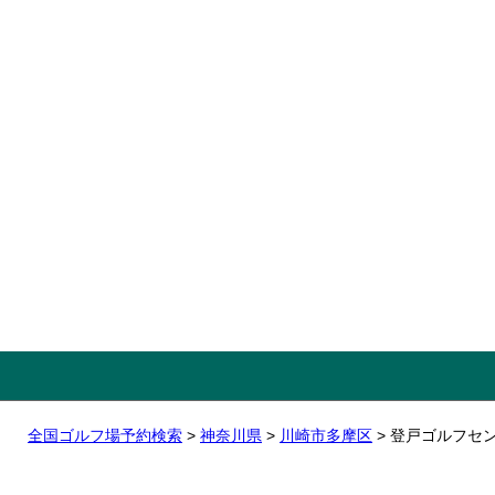
全国ゴルフ場予約検索
>
神奈川県
>
川崎市多摩区
> 登戸ゴルフセ