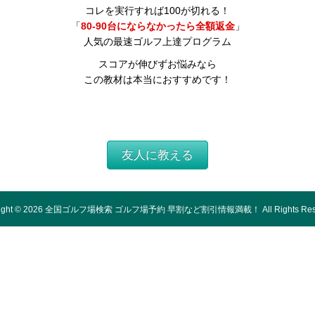
コレを実行すれば100が切れる！
「
80-90台にならなかったら全額返金
」
人気の最速ゴルフ上達プログラム
スコアが伸びずお悩みなら
この教材は本当におすすめです！
友人に教える
ight ©
2026
全国ゴルフ場検索 ゴルフ場予約 早割など割引情報満載！
All Rights Re