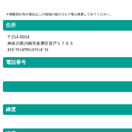
※掲載切れ等の場合はこの地域の他のゴルフ場も検索してみてください。
住所
〒214-0014
神奈川県川崎市多摩区登戸１７６３
ｶﾅｶﾞﾜｹﾝｶﾜｻｷｼﾀﾏｸﾉﾎﾞﾘﾄ
電話番号
緯度