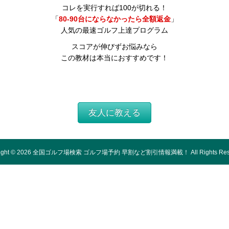
コレを実行すれば100が切れる！
「
80-90台にならなかったら全額返金
」
人気の最速ゴルフ上達プログラム
スコアが伸びずお悩みなら
この教材は本当におすすめです！
友人に教える
ight ©
2026
全国ゴルフ場検索 ゴルフ場予約 早割など割引情報満載！
All Rights Re