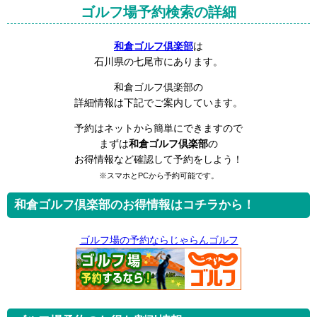
ゴルフ場予約検索の詳細
和倉ゴルフ倶楽部
は
石川県の七尾市にあります。
和倉ゴルフ倶楽部の
詳細情報は下記でご案内しています。
予約はネットから簡単にできますので
まずは
和倉ゴルフ倶楽部
の
お得情報など確認して予約をしよう！
※スマホとPCから予約可能です。
和倉ゴルフ倶楽部のお得情報はコチラから！
ゴルフ場の予約ならじゃらんゴルフ