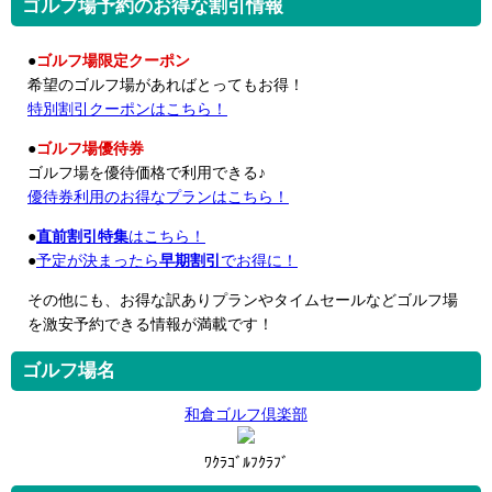
ゴルフ場予約のお得な割引情報
●
ゴルフ場限定クーポン
希望のゴルフ場があればとってもお得！
特別割引クーポンはこちら！
●
ゴルフ場優待券
ゴルフ場を優待価格で利用できる♪
優待券利用のお得なプランはこちら！
●
直前割引特集
はこちら！
●
予定が決まったら
早期割引
でお得に！
その他にも、お得な訳ありプランやタイムセールなどゴルフ場
を激安予約できる情報が満載です！
ゴルフ場名
和倉ゴルフ倶楽部
ﾜｸﾗｺﾞﾙﾌｸﾗﾌﾞ