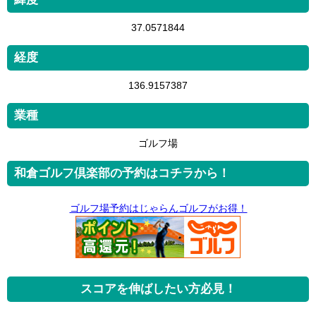
37.0571844
経度
136.9157387
業種
ゴルフ場
和倉ゴルフ倶楽部の予約はコチラから！
ゴルフ場予約はじゃらんゴルフがお得！
スコアを伸ばしたい方必見！