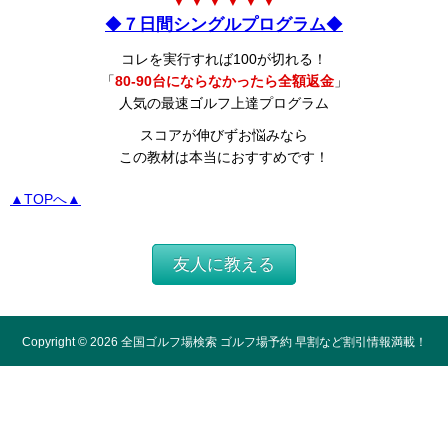
▼ ▼ ▼ ▼ ▼ ▼
◆
７日間シングルプログラム
◆
コレを実行すれば100が切れる！
「
80-90台にならなかったら全額返金
」
人気の最速ゴルフ上達プログラム
スコアが伸びずお悩みなら
この教材は本当におすすめです！
▲TOPへ▲
友人に教える
Copyright ©
2026
全国ゴルフ場検索 ゴルフ場予約 早割など割引情報満載！
All Rights Reserved.