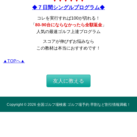
▼ ▼ ▼ ▼ ▼ ▼
◆
７日間シングルプログラム
◆
コレを実行すれば100が切れる！
「
80-90台にならなかったら全額返金
」
人気の最速ゴルフ上達プログラム
スコアが伸びずお悩みなら
この教材は本当におすすめです！
▲TOPへ▲
友人に教える
Copyright ©
2026
全国ゴルフ場検索 ゴルフ場予約 早割など割引情報満載！
All Rights Reserved.