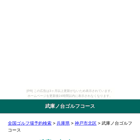
[PR] この広告は3ヶ月以上更新がないため表示されています。
ホームページを更新後24時間以内に表示されなくなります。
武庫ノ台ゴルフコース
全国ゴルフ場予約検索
>
兵庫県
>
神戸市北区
> 武庫ノ台ゴルフ
コース