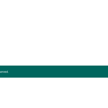
served.