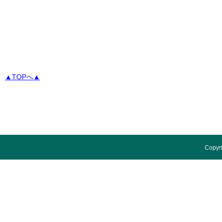
▲TOPへ▲
Copyr