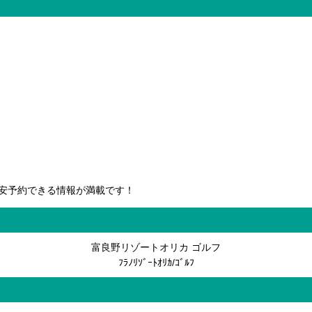
安予約できる情報が満載です！
富良野リゾートオリカ ゴルフ
ﾌﾗﾉﾘｿﾞｰﾄｵﾘｶ/ｺﾞﾙﾌ