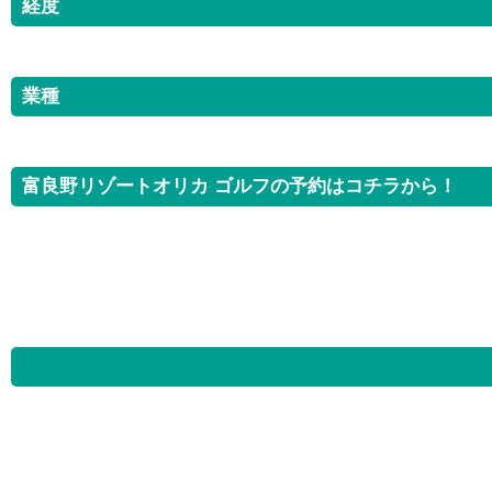
経度
業種
富良野リゾートオリカ ゴルフの予約はコチラから！