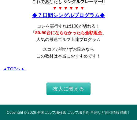
これであなたも
シングルプレーヤー!!
▼ ▼ ▼ ▼ ▼ ▼
◆
７日間シングルプログラム
◆
コレを実行すれば100が切れる！
「
80-90台にならなかったら全額返金
」
人気の最速ゴルフ上達プログラム
スコアが伸びずお悩みなら
この教材は本当におすすめです！
▲TOPへ▲
友人に教える
Copyright ©
2026
全国ゴルフ場検索 ゴルフ場予約 早割など割引情報満載！
All Rights Reserved.