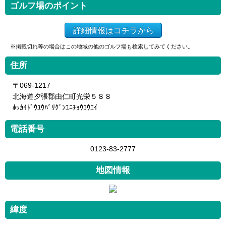
ゴルフ場のポイント
詳細情報はコチラから
※掲載切れ等の場合はこの地域の他のゴルフ場も検索してみてください。
住所
〒069-1217
北海道夕張郡由仁町光栄５８８
ﾎｯｶｲﾄﾞｳﾕｳﾊﾞﾘｸﾞﾝﾕﾆﾁｮｳｺｳｴｲ
電話番号
0123-83-2777
地図情報
緯度