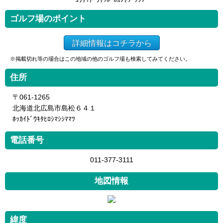
ゴルフ場のポイント
詳細情報はコチラから
※掲載切れ等の場合はこの地域の他のゴルフ場も検索してみてください。
住所
〒061-1265
北海道北広島市島松６４１
ﾎｯｶｲﾄﾞｳｷﾀﾋﾛｼﾏｼｼﾏﾏﾂ
電話番号
011-377-3111
地図情報
緯度