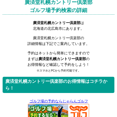
廣済堂札幌カントリー倶楽部
ゴルフ場予約検索の詳細
廣済堂札幌カントリー倶楽部
は
北海道の北広島市にあります。
廣済堂札幌カントリー倶楽部の
詳細情報は下記でご案内しています。
予約はネットから簡単にできますので
まずは
廣済堂札幌カントリー倶楽部
の
お得情報など確認して予約をしよう！
※スマホとPCから予約可能です。
廣済堂札幌カントリー倶楽部のお得情報はコチラか
ら！
ゴルフ場の予約ならじゃらんゴルフ