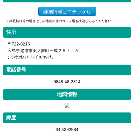
詳細情報はコチラから
※掲載切れ等の場合はこの地域の他のゴルフ場も検索してみてください。
住所
〒722-0215
広島県尾道市美ノ郷町三成２５１－５
ﾋﾛｼﾏｹﾝｵﾉﾐﾁｼﾐﾉｺﾞｳﾁｮｳﾐﾅﾘ
電話番号
0848-48-2314
地図情報
緯度
34.4392584