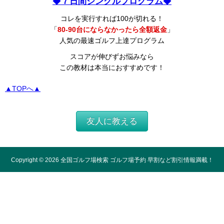
◆
７日間シングルプログラム
◆
コレを実行すれば100が切れる！
「
80-90台にならなかったら全額返金
」
人気の最速ゴルフ上達プログラム
スコアが伸びずお悩みなら
この教材は本当におすすめです！
▲TOPへ▲
友人に教える
Copyright ©
2026
全国ゴルフ場検索 ゴルフ場予約 早割など割引情報満載！
All Rights Reserved.