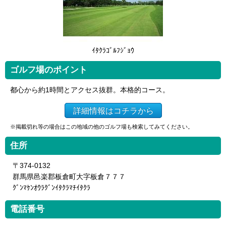
ｲﾀｸﾗｺﾞﾙﾌｼﾞｮｳ
ゴルフ場のポイント
都心から約1時間とアクセス抜群。本格的コース。
詳細情報はコチラから
※掲載切れ等の場合はこの地域の他のゴルフ場も検索してみてください。
住所
〒374-0132
群馬県邑楽郡板倉町大字板倉７７７
ｸﾞﾝﾏｹﾝｵｳﾗｸﾞﾝｲﾀｸﾗﾏﾁｲﾀｸﾗ
電話番号