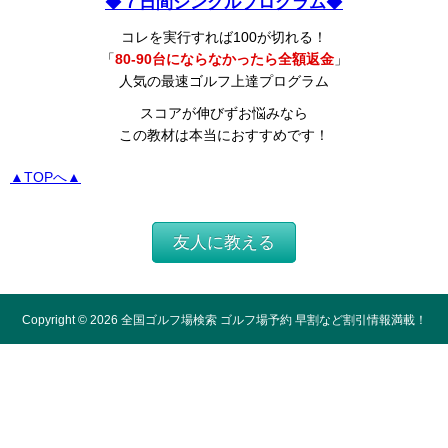
◆
７日間シングルプログラム
◆
コレを実行すれば100が切れる！
「
80-90台にならなかったら全額返金
」
人気の最速ゴルフ上達プログラム
スコアが伸びずお悩みなら
この教材は本当におすすめです！
▲TOPへ▲
友人に教える
Copyright ©
2026
全国ゴルフ場検索 ゴルフ場予約 早割など割引情報満載！
All Rights Reserved.