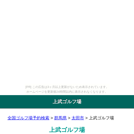
[PR] この広告は3ヶ月以上更新がないため表示されています。
ホームページを更新後24時間以内に表示されなくなります。
上武ゴルフ場
全国ゴルフ場予約検索
>
群馬県
>
太田市
> 上武ゴルフ場
上武ゴルフ場