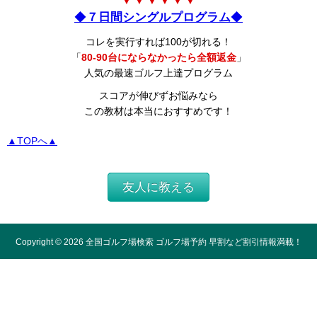
▼ ▼ ▼ ▼ ▼ ▼
◆
７日間シングルプログラム
◆
コレを実行すれば100が切れる！
「
80-90台にならなかったら全額返金
」
人気の最速ゴルフ上達プログラム
スコアが伸びずお悩みなら
この教材は本当におすすめです！
▲TOPへ▲
友人に教える
Copyright ©
2026
全国ゴルフ場検索 ゴルフ場予約 早割など割引情報満載！
All Rights Reserved.