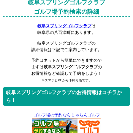
岐阜スプリングゴルフクラブ
ゴルフ場予約検索の詳細
岐阜スプリングゴルフクラブ
は
岐阜県の八百津町にあります。
岐阜スプリングゴルフクラブの
詳細情報は下記でご案内しています。
予約はネットから簡単にできますので
まずは
岐阜スプリングゴルフクラブ
の
お得情報など確認して予約をしよう！
※スマホとPCから予約可能です。
岐阜スプリングゴルフクラブのお得情報はコチラか
ら！
ゴルフ場の予約ならじゃらんゴルフ