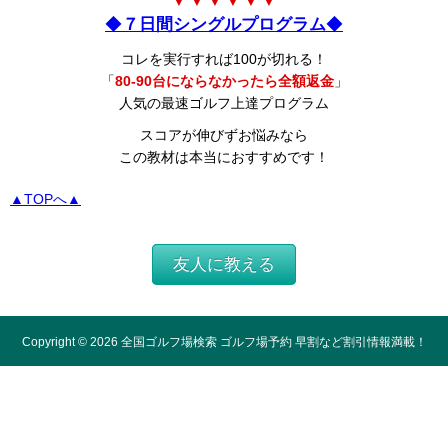
▼ ▼ ▼ ▼ ▼ ▼
◆
７日間シングルプログラム
◆
コレを実行すれば100が切れる！
「
80-90台にならなかったら全額返金
」
人気の最速ゴルフ上達プログラム
スコアが伸びずお悩みなら
この教材は本当におすすめです！
▲TOPへ▲
友人に教える
Copyright ©
2026
全国ゴルフ場検索 ゴルフ場予約 早割など割引情報満載！
All Rights Reserved.