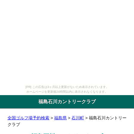
[PR] この広告は3ヶ月以上更新がないため表示されています。
ホームページを更新後24時間以内に表示されなくなります。
福島石川カントリークラブ
全国ゴルフ場予約検索
>
福島県
>
石川町
> 福島石川カントリー
クラブ