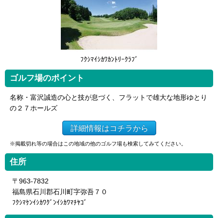
ﾌｸｼﾏｲｼｶﾜｶﾝﾄﾘｰｸﾗﾌﾞ
ゴルフ場のポイント
名称・富沢誠造の心と技が息づく、フラットで雄大な地形ゆとり
の２７ホールズ
詳細情報はコチラから
※掲載切れ等の場合はこの地域の他のゴルフ場も検索してみてください。
住所
〒963-7832
福島県石川郡石川町字弥吾７０
ﾌｸｼﾏｹﾝｲｼｶﾜｸﾞﾝｲｼｶﾜﾏﾁﾔｺﾞ