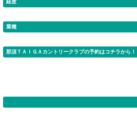
経度
業種
那須ＴＡＩＧＡカントリークラブの予約はコチラから！