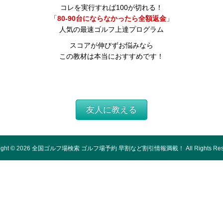
コレを実行すれば100が切れる！
「
80-90台にならなかったら全額返金
」
人気の最速ゴルフ上達プログラム
スコアが伸びずお悩みなら
この教材は本当におすすめです！
友人に教える
ight ©
2026
全国ゴルフ場検索 ゴルフ場予約 早割など割引情報満載！
All Rights Re