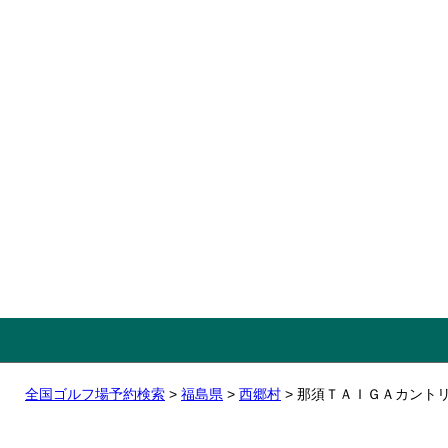
全国ゴルフ場予約検索
>
福島県
>
西郷村
> 那須ＴＡＩＧＡカント