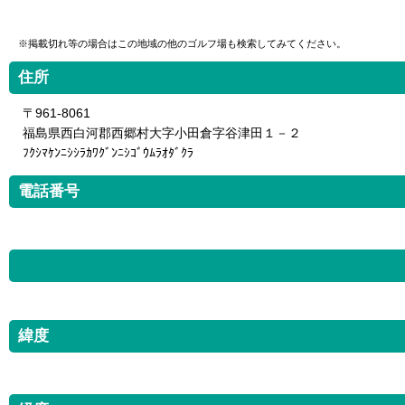
※掲載切れ等の場合はこの地域の他のゴルフ場も検索してみてください。
住所
〒961-8061
福島県西白河郡西郷村大字小田倉字谷津田１－２
ﾌｸｼﾏｹﾝﾆｼｼﾗｶﾜｸﾞﾝﾆｼｺﾞｳﾑﾗｵﾀﾞｸﾗ
電話番号
緯度